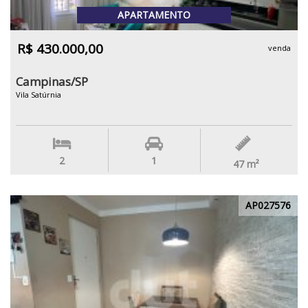
APARTAMENTO
R$ 430.000,00
venda
Campinas/SP
Vila Satúrnia
2
1
47
m²
AP027576