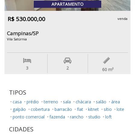
APARTAMENTO
R$ 530.000,00
venda
Campinas/SP
Vila Satúrnia
3
2
60
m²
TIPOS
casa
prédio
terreno
sala
chácara
salão
área
galpão
cobertura
barracão
flat
kitnet
sítio
lote
ponto comercial
fazenda
rancho
studio
loft
CIDADES