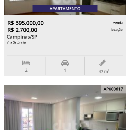
APARTAMENTO
R$ 395.000,00
venda
R$ 2.700,00
locação
Campinas/SP
Vila Satúrnia
2
1
47
m²
AP000617