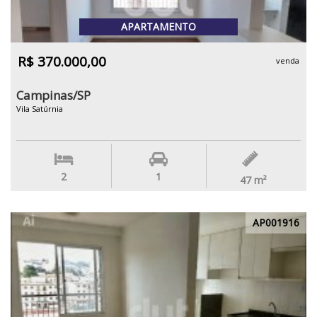
APARTAMENTO
R$ 370.000,00
venda
Campinas/SP
Vila Satúrnia
2
1
47
m²
AP001916