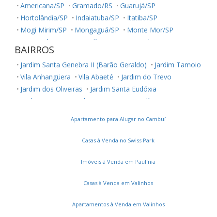
Americana/SP
Gramado/RS
Guarujá/SP
Hortolândia/SP
Indaiatuba/SP
Itatiba/SP
Mogi Mirim/SP
Mongaguá/SP
Monte Mor/SP
Nova Odessa/SP
Paulínia/SP
Piracicaba/SP
BAIRROS
Poços de Caldas/MG
Praia Grande/SP
Sumaré/SP
Jardim Santa Genebra II (Barão Geraldo)
Jardim Tamoio
Valinhos/SP
Vinhedo/SP
Vila Anhangüera
Vila Abaeté
Jardim do Trevo
Jardim dos Oliveiras
Jardim Santa Eudóxia
Jardim Cristina
Jardim Novo Campos Elíseos
Jardim Boa Esperança
Vila Jequitibás
Apartamento para Alugar no Cambuí
Dic Iii (Conjunto Habitacional Ruy Novaes)
Notre Dame
Jardim Capivari
Vila Teixeira
Vila Itália
Vila Brandina
Casas à Venda no Swiss Park
Parque Camélias
Loteamento Chácara Prado
Vila Santana
Parque Prado
Parque das Flores
Imóveis à Venda em Paulínia
Vila Joaquim Inácio
Jardim Paulicéia
Recanto Fortuna
Casas à Venda em Valinhos
Jardim Santa Rosa
Parque Dom Pedro II
Castelo
Jardim Interlagos
Fundação da Casa Popular
Apartamentos à Venda em Valinhos
Vila Maria Eugênia
Bonfim
Recanto do Sol I