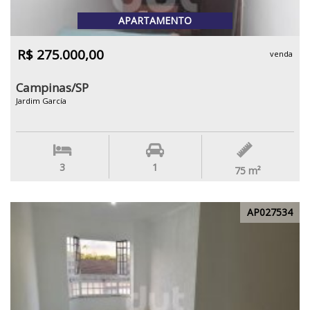
APARTAMENTO
R$ 275.000,00
venda
Campinas/SP
Jardim García
3
1
75
m²
AP027534