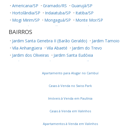
Americana/SP
Gramado/RS
Guarujá/SP
Hortolândia/SP
Indaiatuba/SP
Itatiba/SP
Mogi Mirim/SP
Mongaguá/SP
Monte Mor/SP
Nova Odessa/SP
Paulínia/SP
Piracicaba/SP
BAIRROS
Poços de Caldas/MG
Praia Grande/SP
Sumaré/SP
Jardim Santa Genebra II (Barão Geraldo)
Jardim Tamoio
Valinhos/SP
Vinhedo/SP
Vila Anhangüera
Vila Abaeté
Jardim do Trevo
Jardim dos Oliveiras
Jardim Santa Eudóxia
Jardim Cristina
Jardim Novo Campos Elíseos
Vila Jequitibás
Apartamento para Alugar no Cambuí
Dic Iii (Conjunto Habitacional Ruy Novaes)
Jardim Boa Esperança
Vila Satúrnia
Notre Dame
Casas à Venda no Swiss Park
Jardim Capivari
Vila Teixeira
Vila Itália
Vila Brandina
Parque Camélias
Loteamento Chácara Prado
Imóveis à Venda em Paulínia
Vila Santana
Parque Prado
Parque das Flores
Casas à Venda em Valinhos
Vila Joaquim Inácio
Jardim Paulicéia
Recanto Fortuna
Jardim Santa Rosa
Parque Dom Pedro II
Castelo
Apartamentos à Venda em Valinhos
Jardim Interlagos
Vila Maria Eugênia
Bonfim