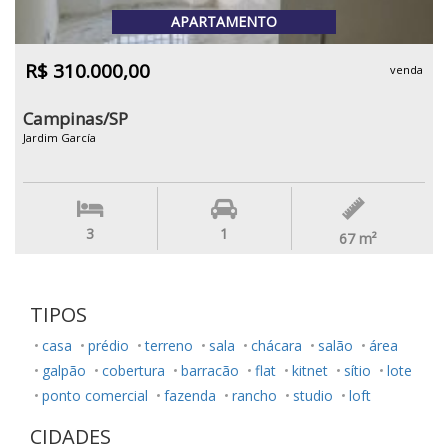
APARTAMENTO
R$ 310.000,00
venda
Campinas/SP
Jardim García
3
1
67
m²
TIPOS
casa
prédio
terreno
sala
chácara
salão
área
galpão
cobertura
barracão
flat
kitnet
sítio
lote
ponto comercial
fazenda
rancho
studio
loft
CIDADES