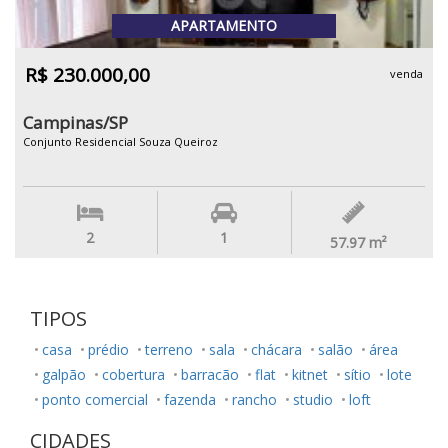
APARTAMENTO
R$ 230.000,00
venda
Campinas/SP
Conjunto Residencial Souza Queiroz
2
1
57.97
m²
TIPOS
casa
prédio
terreno
sala
chácara
salão
área
galpão
cobertura
barracão
flat
kitnet
sítio
lote
ponto comercial
fazenda
rancho
studio
loft
CIDADES