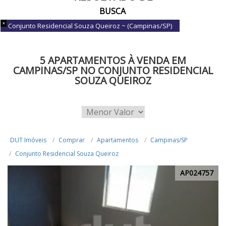
BUSCA
Conjunto Residencial Souza Queiroz ~ (Campinas/SP)
5 APARTAMENTOS À VENDA EM
CAMPINAS/SP NO CONJUNTO RESIDENCIAL
SOUZA QUEIROZ
DUT Imóveis
Comprar
Apartamentos
Campinas/SP
Conjunto Residencial Souza Queiroz
AP024757