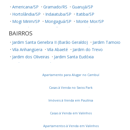
Americana/SP
Gramado/RS
Guarujá/SP
Hortolândia/SP
Indaiatuba/SP
Itatiba/SP
Mogi Mirim/SP
Mongaguá/SP
Monte Mor/SP
Nova Odessa/SP
Paulínia/SP
Piracicaba/SP
BAIRROS
Poços de Caldas/MG
Praia Grande/SP
Sumaré/SP
Jardim Santa Genebra II (Barão Geraldo)
Jardim Tamoio
Valinhos/SP
Vinhedo/SP
Vila Anhangüera
Vila Abaeté
Jardim do Trevo
Jardim dos Oliveiras
Jardim Santa Eudóxia
Jardim Cristina
Jardim Novo Maracanã
Jardim Novo Campos Elíseos
Vila Jequitibás
Apartamento para Alugar no Cambuí
Dic Iii (Conjunto Habitacional Ruy Novaes)
Jardim Boa Esperança
Vila Satúrnia
Notre Dame
Casas à Venda no Swiss Park
Jardim Capivari
Vila Teixeira
Vila Itália
Vila Brandina
Parque Camélias
Loteamento Chácara Prado
Imóveis à Venda em Paulínia
Vila Santana
Parque Prado
Parque das Flores
Casas à Venda em Valinhos
Vila Joaquim Inácio
Jardim Paulicéia
Recanto Fortuna
Jardim Santa Rosa
Parque Dom Pedro II
Castelo
Apartamentos à Venda em Valinhos
Jardim Interlagos
Vila Maria Eugênia
Bonfim