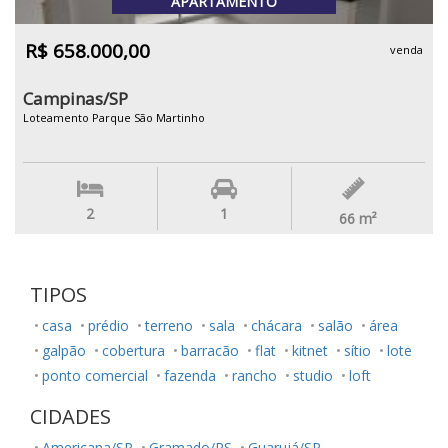
APARTAMENTO
R$ 658.000,00
venda
Campinas/SP
Loteamento Parque São Martinho
2
1
66
m²
TIPOS
casa
prédio
terreno
sala
chácara
salão
área
galpão
cobertura
barracão
flat
kitnet
sítio
lote
ponto comercial
fazenda
rancho
studio
loft
CIDADES
Americana/SP
Gramado/RS
Guarujá/SP