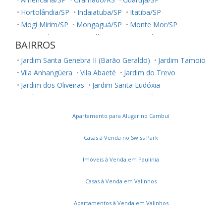
Hortolândia/SP
Indaiatuba/SP
Itatiba/SP
Mogi Mirim/SP
Mongaguá/SP
Monte Mor/SP
Nova Odessa/SP
Paulínia/SP
Piracicaba/SP
BAIRROS
Poços de Caldas/MG
Praia Grande/SP
Sumaré/SP
Jardim Santa Genebra II (Barão Geraldo)
Jardim Tamoio
Valinhos/SP
Vinhedo/SP
Vila Anhangüera
Vila Abaeté
Jardim do Trevo
Jardim dos Oliveiras
Jardim Santa Eudóxia
Jardim Cristina
Jardim Novo Campos Elíseos
Vila Jequitibás
Apartamento para Alugar no Cambuí
Dic Iii (Conjunto Habitacional Ruy Novaes)
Jardim Boa Esperança
Vila Satúrnia
Notre Dame
Casas à Venda no Swiss Park
Jardim Capivari
Vila Teixeira
Vila Itália
Vila Brandina
Parque Camélias
Loteamento Chácara Prado
Imóveis à Venda em Paulínia
Vila Santana
Parque Prado
Parque das Flores
Casas à Venda em Valinhos
Vila Joaquim Inácio
Jardim Paulicéia
Recanto Fortuna
Jardim Santa Rosa
Parque Dom Pedro II
Castelo
Apartamentos à Venda em Valinhos
Jardim Interlagos
Vila Maria Eugênia
Bonfim
Recanto do Sol I
Jardim Myrian Moreira da Costa