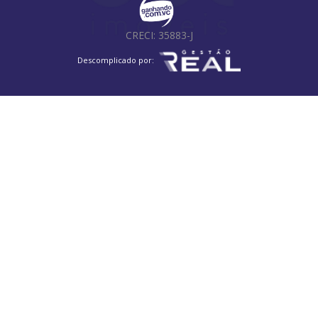
Jardim das Bandeiras
Jardim das Cerejeiras
Jardim Paraíso
Loteamento Parque das Águas
CRECI: 35883-J
Parque Residencial Caiapó
Parque das Cachoeiras
Jardim Nova Abolição
Jardim Baronesa
Jardim Shangai
Descomplicado por:
Jardim Pacaembu
Fazenda São Quirino
São Bernardo
Vila Marieta
Bosque
Vila Lemos
Vila Ferreira Jorge
Vila Nova
Parque da Figueira
Jardim Bom Sucesso
Jardim Guarani
Jardim Belo Horizonte
Jardim Esmeraldina
Jardim Flamboyant
Vila Carminha
Jardim São Vicente
Cidade Satélite Íris
Parque São Jorge
Jardim Santa Lúcia
Residencial Moradas do Valle
Jardim Ibirapuera
Jardim Dom Vieira
Jardim Primavera
Residencial Vila Park
Vila Palácios
Vila Progresso
Conjunto Residencial Parque Bandeirantes
Chácaras Campos Elíseos
Vila Trinta e Um de Março
Jardim das Paineiras
Jardim Mercedes
Jardim Paranapanema