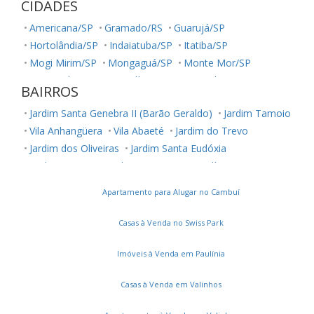
CIDADES
Americana/SP
Gramado/RS
Guarujá/SP
Hortolândia/SP
Indaiatuba/SP
Itatiba/SP
Mogi Mirim/SP
Mongaguá/SP
Monte Mor/SP
Nova Odessa/SP
Paulínia/SP
Piracicaba/SP
BAIRROS
Poços de Caldas/MG
Praia Grande/SP
Sumaré/SP
Jardim Santa Genebra II (Barão Geraldo)
Jardim Tamoio
Valinhos/SP
Vinhedo/SP
Vila Anhangüera
Vila Abaeté
Jardim do Trevo
Jardim dos Oliveiras
Jardim Santa Eudóxia
Jardim Cristina
Jardim Novo Campos Elíseos
Vila Jequitibás
Apartamento para Alugar no Cambuí
Dic Iii (Conjunto Habitacional Ruy Novaes)
Jardim Boa Esperança
Vila Satúrnia
Notre Dame
Casas à Venda no Swiss Park
Jardim Capivari
Vila Teixeira
Vila Itália
Vila Brandina
Parque Camélias
Loteamento Chácara Prado
Imóveis à Venda em Paulínia
Vila Santana
Parque Prado
Parque das Flores
Casas à Venda em Valinhos
Vila Joaquim Inácio
Jardim Paulicéia
Recanto Fortuna
Jardim Santa Rosa
Parque Dom Pedro II
Castelo