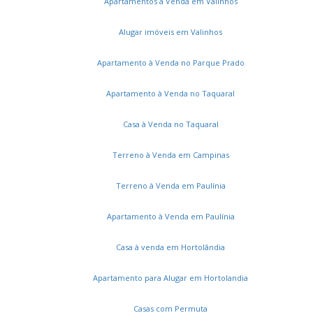
Apartamentos à Venda em Valinhos
Jardim Interlagos
Vila Maria Eugênia
Bonfim
Recanto do Sol I
Jardim Myrian Moreira da Costa
Alugar imóveis em Valinhos
Loteamento Center Santa Genebra
Jardim Brasil
Residencial Cosmos
Parque Residencial Vila União
Apartamento à Venda no Parque Prado
Cambuí
Parque da Hípica
Jardim do Lago Continuação
Apartamento à Venda no Taquaral
Jardim García
Parque Valença I
Nova Campinas
Vila Industrial
Vila Manoel Ferreira
Cidade Jardim
Casa à Venda no Taquaral
Swift
Jardim Proença
Fundação da Casa Popular
Mansões Santo Antônio
Swiss Park
Terreno à Venda em Campinas
Dic V (Conjunto Habitacional Chico Mendes)
Centro
Jardim Amazonas
Jardim Chapadão
Vila Rossi
Terreno à Venda em Paulínia
Loteamento Parque São Martinho
Jardim Esmeraldina
Apartamento à Venda em Paulínia
Vila Pompéia
Vila João Jorge
Jardim Aurélia
Residencial Sírius
Loteamento Residencial Vila Bella
Casa à venda em Hortolândia
Jardim Nova Europa
Chácara Primavera
Vila Itapura
Vila Costa E Silva
Parque das Constelações
Apartamento para Alugar em Hortolandia
Parque Fazendinha
Jardim Campos Elíseos
Vila Mimosa
Casas com Permuta