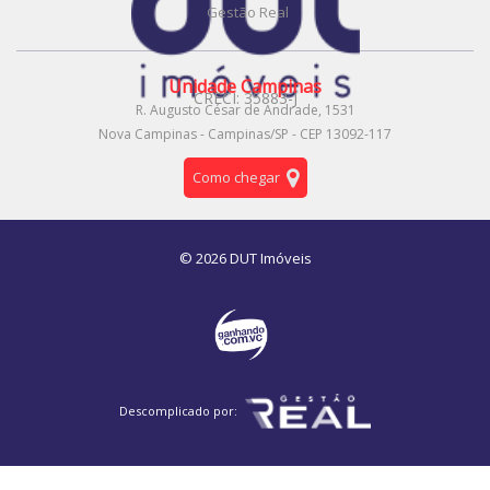
Gestão Real
Residencial Fazenda Lagoa
Parque Rural Fazenda Santa Cândida
Jardim das Bandeiras
Jardim das Cerejeiras
Unidade Campinas
CRECI: 35883-J
Jardim Paraíso
Loteamento Parque das Águas
R. Augusto César de Andrade, 1531
Parque Residencial Caiapó
Parque das Cachoeiras
Nova Campinas - Campinas/SP - CEP 13092-117
Jardim Nova Abolição
Jardim Baronesa
Jardim Shangai
Como chegar
Jardim Pacaembu
Fazenda São Quirino
São Bernardo
Vila Marieta
Bosque
Vila Lemos
Vila Ferreira Jorge
Vila Nova
Parque da Figueira
Jardim Bom Sucesso
© 2026 DUT Imóveis
Jardim Guarani
Jardim Belo Horizonte
Jardim Flamboyant
Vila Carminha
Jardim São Vicente
Cidade Satélite Íris
Parque São Jorge
Jardim Santa Lúcia
Residencial Moradas do Valle
Jardim Ibirapuera
Jardim Dom Vieira
Jardim Primavera
Residencial Vila Park
Vila Palácios
Vila Progresso
Descomplicado por:
Conjunto Residencial Parque Bandeirantes
Chácaras Campos Elíseos
Vila Trinta e Um de Março
Jardim das Paineiras
Jardim Mercedes