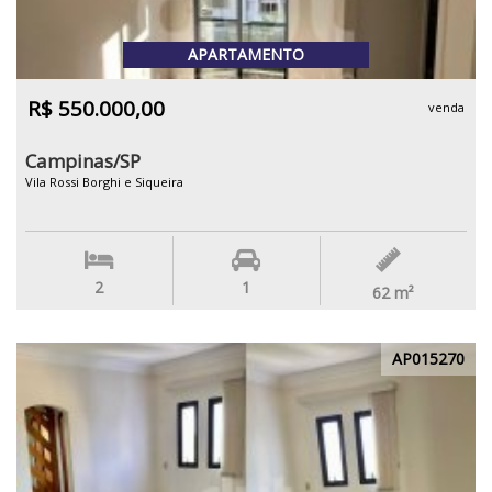
APARTAMENTO
R$ 550.000,00
venda
Campinas/SP
Vila Rossi Borghi e Siqueira
2
1
62
m²
AP015270