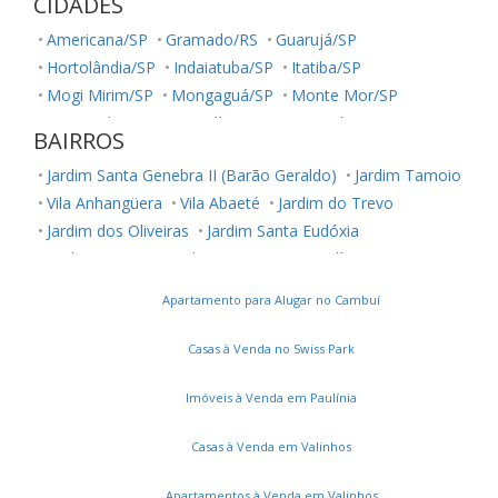
CIDADES
Americana/SP
Gramado/RS
Guarujá/SP
Hortolândia/SP
Indaiatuba/SP
Itatiba/SP
Mogi Mirim/SP
Mongaguá/SP
Monte Mor/SP
Nova Odessa/SP
Paulínia/SP
Piracicaba/SP
BAIRROS
Poços de Caldas/MG
Praia Grande/SP
Sumaré/SP
Jardim Santa Genebra II (Barão Geraldo)
Jardim Tamoio
Valinhos/SP
Vinhedo/SP
Vila Anhangüera
Vila Abaeté
Jardim do Trevo
Jardim dos Oliveiras
Jardim Santa Eudóxia
Jardim Cristina
Jardim Novo Campos Elíseos
Vila Jequitibás
Apartamento para Alugar no Cambuí
Dic Iii (Conjunto Habitacional Ruy Novaes)
Jardim Boa Esperança
Vila Satúrnia
Notre Dame
Casas à Venda no Swiss Park
Parque Prado
Parque das Flores
Jardim Capivari
Vila Teixeira
Vila Itália
Vila Brandina
Parque Camélias
Imóveis à Venda em Paulínia
Loteamento Chácara Prado
Vila Santana
Casas à Venda em Valinhos
Jardim Paulicéia
Recanto Fortuna
Jardim Santa Rosa
Parque Dom Pedro II
Castelo
Jardim Interlagos
Apartamentos à Venda em Valinhos