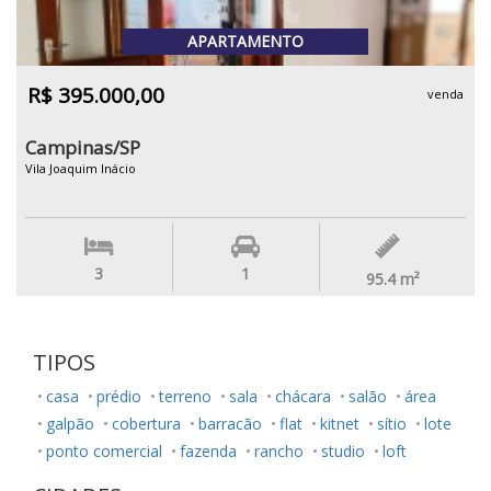
APARTAMENTO
R$ 395.000,00
venda
Campinas/SP
Vila Joaquim Inácio
3
1
95.4
m²
TIPOS
casa
prédio
terreno
sala
chácara
salão
área
galpão
cobertura
barracão
flat
kitnet
sítio
lote
ponto comercial
fazenda
rancho
studio
loft