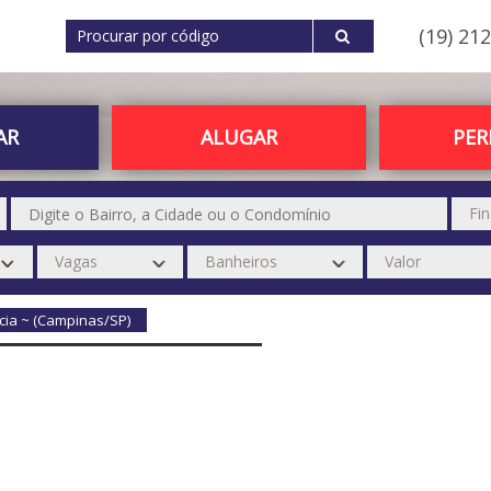
(19) 21
AR
ALUGAR
PE
cia ~ (Campinas/SP)