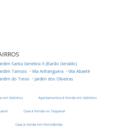
AIRROS
ardim Santa Genebra II (Barão Geraldo)
Jardim Tamoio
Vila Anhangüera
Vila Abaeté
ardim do Trevo
Jardim dos Oliveiras
ardim Santa Eudóxia
Jardim Cristina
Jardim Novo Campos Elíseos
Vila Jequitibás
a em Valinhos
Apartamentos à Venda em Valinhos
ic Iii (Conjunto Habitacional Ruy Novaes)
Jardim Boa Esperança
Vila Satúrnia
Notre Dame
uaral
Casa à Venda no Taquaral
ardim Capivari
Vila Teixeira
Vila Itália
ila Brandina
Parque Camélias
Casa à venda em Hortolândia
Loteamento Chácara Prado
Vila Santana