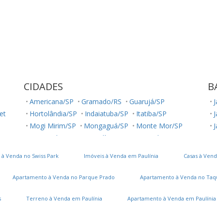
CIDADES
B
Americana/SP
Gramado/RS
Guarujá/SP
J
et
Hortolândia/SP
Indaiatuba/SP
Itatiba/SP
Mogi Mirim/SP
Mongaguá/SP
Monte Mor/SP
J
Nova Odessa/SP
Paulínia/SP
Piracicaba/SP
J
Poços de Caldas/MG
Praia Grande/SP
 à Venda no Swiss Park
Imóveis à Venda em Paulínia
Casas à Vend
Sumaré/SP
Valinhos/SP
Vinhedo/SP
D
Apartamento à Venda no Parque Prado
Apartamento à Venda no Taq
J
V
s
Terreno à Venda em Paulínia
Apartamento à Venda em Paulínia