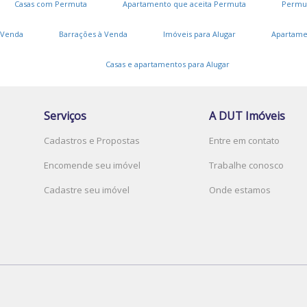
Casas com Permuta
Apartamento que aceita Permuta
Permu
V
 Venda
Barrações à Venda
Imóveis para Alugar
Apartame
Casas e apartamentos para Alugar
V
J
Serviços
A DUT Imóveis
Cadastros e Propostas
Entre em contato
Encomende seu imóvel
Trabalhe conosco
P
Cadastre seu imóvel
Onde estamos
V
D
L