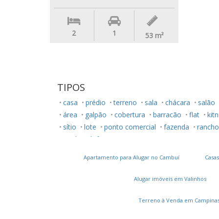
2
1
53
m²
TIPOS
casa
prédio
terreno
sala
chácara
salão
área
galpão
cobertura
barracão
flat
kitn
sítio
lote
ponto comercial
fazenda
rancho
studio
loft
Apartamento para Alugar no Cambuí
Casas
Alugar imóveis em Valinhos
Terreno à Venda em Campina