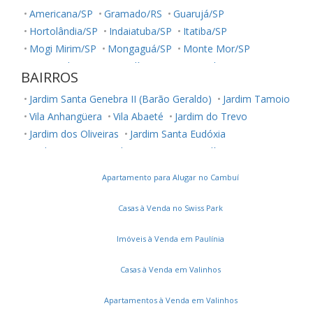
Americana/SP
Gramado/RS
Guarujá/SP
Hortolândia/SP
Indaiatuba/SP
Itatiba/SP
Mogi Mirim/SP
Mongaguá/SP
Monte Mor/SP
Nova Odessa/SP
Paulínia/SP
Piracicaba/SP
BAIRROS
Poços de Caldas/MG
Praia Grande/SP
Sumaré/SP
Jardim Santa Genebra II (Barão Geraldo)
Jardim Tamoio
Valinhos/SP
Vinhedo/SP
Vila Anhangüera
Vila Abaeté
Jardim do Trevo
Jardim dos Oliveiras
Jardim Santa Eudóxia
Jardim Cristina
Jardim Novo Campos Elíseos
Vila Jequitibás
Apartamento para Alugar no Cambuí
Dic Iii (Conjunto Habitacional Ruy Novaes)
Jardim Boa Esperança
Vila Satúrnia
Notre Dame
Casas à Venda no Swiss Park
Jardim Capivari
Vila Teixeira
Vila Itália
Vila Brandina
Parque Camélias
Loteamento Chácara Prado
Imóveis à Venda em Paulínia
Vila Santana
Parque Prado
Parque das Flores
Casas à Venda em Valinhos
Vila Joaquim Inácio
Jardim Paulicéia
Recanto Fortuna
Jardim Santa Rosa
Parque Dom Pedro II
Castelo
Apartamentos à Venda em Valinhos
Jardim Interlagos
Vila Maria Eugênia
Bonfim