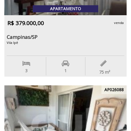
APARTAMENTO
R$ 379.000,00
venda
Campinas/SP
Vila Ipê
3
1
75
m²
AP026088