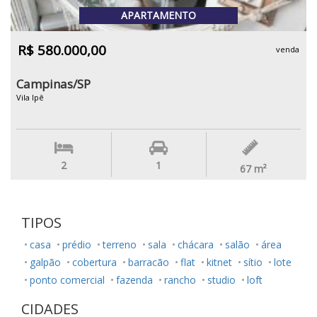
APARTAMENTO
R$ 580.000,00
venda
Campinas/SP
Vila Ipê
2
1
67
m²
TIPOS
casa
prédio
terreno
sala
chácara
salão
área
galpão
cobertura
barracão
flat
kitnet
sítio
lote
ponto comercial
fazenda
rancho
studio
loft
CIDADES