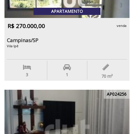
APARTAMENTO
R$ 270.000,00
venda
Campinas/SP
Vila Ipê
3
1
70
m²
AP024256