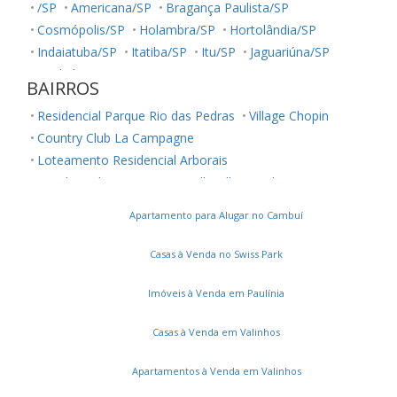
/SP
Americana/SP
Bragança Paulista/SP
Cosmópolis/SP
Holambra/SP
Hortolândia/SP
Indaiatuba/SP
Itatiba/SP
Itu/SP
Jaguariúna/SP
Jundiaí/SP
Louveira/SP
Monte Mor/SP
BAIRROS
Morungaba/SP
Nova Odessa/SP
Palestina/SP
Residencial Parque Rio das Pedras
Village Chopin
Paulínia/SP
Salto/SP
Santa Bárbara D'Oeste/SP
Country Club La Campagne
Serra Negra/SP
Sorocaba/SP
Sumaré/SP
Loteamento Residencial Arborais
Ubatuba/SP
Valinhos/SP
Vinhedo/SP
Residencial Terra Nova
Belle Ville
Jardim Ouro Preto
Votuporanga/SP
Conjunto Residencial Parque São Bento
Apartamento para Alugar no Cambuí
Parque Maria Helena
Vila Manoel Ferreira
Chácara Cneo
Residencial Colinas
Casas à Venda no Swiss Park
Jardim Santa Marcelina
Parque Universitário de Viracopos
Imóveis à Venda em Paulínia
Loteamento Residencial Novo Mundo
Casas à Venda em Valinhos
Bairro das Palmeiras
Jardim Primavera
Vila Orozimbo Maia
Montes Verdes
Bonfim
Apartamentos à Venda em Valinhos
Loteamento Parque São Martinho
Jardim Flamboyant