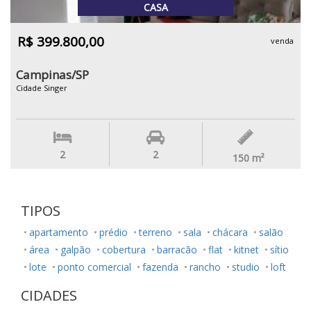
CASA
R$ 399.800,00
venda
Campinas/SP
Cidade Singer
2
2
150
m²
TIPOS
apartamento
prédio
terreno
sala
chácara
salão
área
galpão
cobertura
barracão
flat
kitnet
sítio
lote
ponto comercial
fazenda
rancho
studio
loft
CIDADES