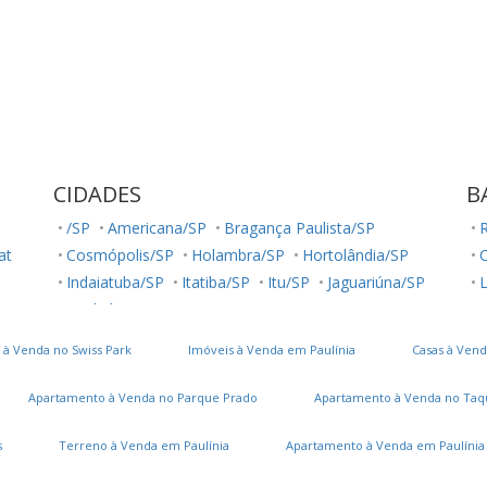
CIDADES
B
/SP
Americana/SP
Bragança Paulista/SP
R
lat
Cosmópolis/SP
Holambra/SP
Hortolândia/SP
Indaiatuba/SP
Itatiba/SP
Itu/SP
Jaguariúna/SP
L
Jundiaí/SP
Louveira/SP
Monte Mor/SP
R
Morungaba/SP
Nova Odessa/SP
Palestina/SP
J
 à Venda no Swiss Park
Imóveis à Venda em Paulínia
Casas à Vend
Paulínia/SP
Salto/SP
Santa Bárbara D'Oeste/SP
C
Serra Negra/SP
Sorocaba/SP
Sumaré/SP
Apartamento à Venda no Parque Prado
Apartamento à Venda no Taq
Ubatuba/SP
Valinhos/SP
Vinhedo/SP
Votuporanga/SP
s
Terreno à Venda em Paulínia
Apartamento à Venda em Paulínia
B