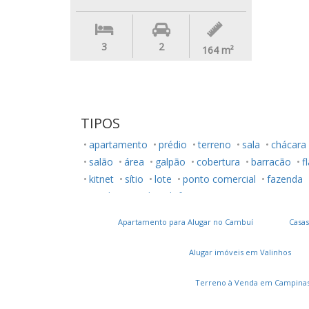
3
2
164
m²
TIPOS
apartamento
prédio
terreno
sala
chácara
salão
área
galpão
cobertura
barracão
f
kitnet
sítio
lote
ponto comercial
fazenda
rancho
studio
loft
Apartamento para Alugar no Cambuí
Casas
Alugar imóveis em Valinhos
Terreno à Venda em Campina