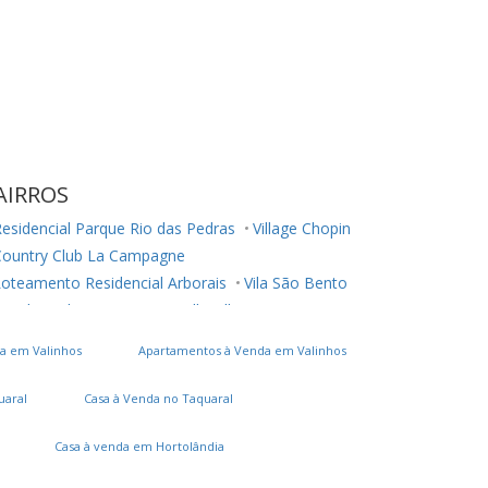
AIRROS
esidencial Parque Rio das Pedras
Village Chopin
Country Club La Campagne
oteamento Residencial Arborais
Vila São Bento
esidencial Terra Nova
Belle Ville
ardim Ouro Preto
a em Valinhos
Apartamentos à Venda em Valinhos
onjunto Residencial Parque São Bento
Parque Maria Helena
Vila Manoel Ferreira
uaral
Casa à Venda no Taquaral
Chácara Cneo
Jardim Santa Marcelina
Loteamento Residencial Novo Mundo
Casa à venda em Hortolândia
airro das Palmeiras
Jardim Primavera