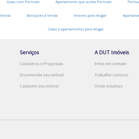
Casas com Permuta
Apartamento que aceita Permuta
Permu
 Venda
Barrações à Venda
Imóveis para Alugar
Apartame
V
Casas e apartamentos para Alugar
J
Serviços
A DUT Imóveis
L
Cadastros e Propostas
Entre em contato
V
Encomende seu imóvel
Trabalhe conosco
Cadastre seu imóvel
Onde estamos
C
A