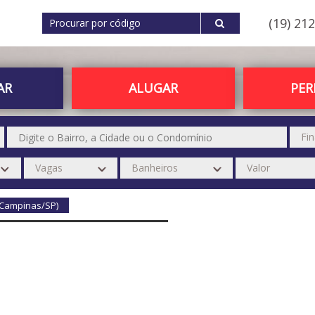
(19) 21
AR
ALUGAR
PE
 (Campinas/SP)