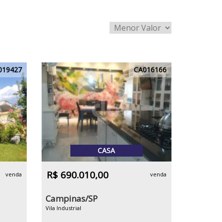
019427
CA016166
CASA
R$ 690.010,00
venda
venda
Campinas/SP
Vila Industrial