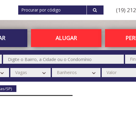
(19) 21
AR
ALUGAR
PE
nas/SP)