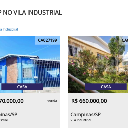
 NO VILA INDUSTRIAL
la Industrial
CA027199
CA
CASA
CASA
70.000,00
R$ 660.000,00
venda
inas/SP
Campinas/SP
strial
Vila Industrial