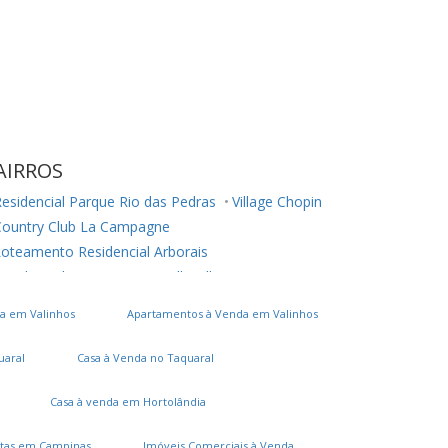
AIRROS
esidencial Parque Rio das Pedras
Village Chopin
Country Club La Campagne
oteamento Residencial Arborais
esidencial Terra Nova
Belle Ville
ardim Ouro Preto
a em Valinhos
Apartamentos à Venda em Valinhos
onjunto Residencial Parque São Bento
Parque Maria Helena
Vila Manoel Ferreira
uaral
Casa à Venda no Taquaral
Chácara Cneo
Residencial Colinas
ardim Santa Marcelina
Parque Itália
Casa à venda em Hortolândia
Parque Jambeiro
Jardim do Lago
tas em Campinas
Imóveis Comerciais à Venda