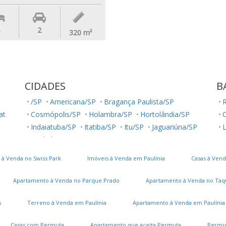
2
320
m²
CIDADES
B
/SP
Americana/SP
Bragança Paulista/SP
R
lat
Cosmópolis/SP
Holambra/SP
Hortolândia/SP
Indaiatuba/SP
Itatiba/SP
Itu/SP
Jaguariúna/SP
L
Jundiaí/SP
Louveira/SP
Monte Mor/SP
R
Morungaba/SP
Nova Odessa/SP
Palestina/SP
J
 à Venda no Swiss Park
Imóveis à Venda em Paulínia
Casas à Vend
Paulínia/SP
Salto/SP
Santa Bárbara D'Oeste/SP
C
Serra Negra/SP
Sorocaba/SP
Sumaré/SP
Apartamento à Venda no Parque Prado
Apartamento à Venda no Taq
Ubatuba/SP
Valinhos/SP
Vinhedo/SP
Votuporanga/SP
J
s
Terreno à Venda em Paulínia
Apartamento à Venda em Paulínia
Casas com Permuta
Apartamento que aceita Permuta
Permu