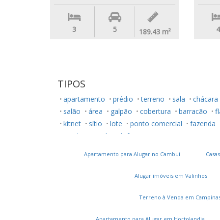
3
5
4
189.43
m²
TIPOS
apartamento
prédio
terreno
sala
chácara
salão
área
galpão
cobertura
barracão
f
kitnet
sítio
lote
ponto comercial
fazenda
rancho
studio
loft
Apartamento para Alugar no Cambuí
Casas
Alugar imóveis em Valinhos
Terreno à Venda em Campina
Apartamento para Alugar em Hortolandia