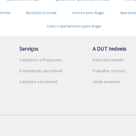
B
 Venda
Barrações à Venda
Imóveis para Alugar
Apartame
Casas e apartamentos para Alugar
V
Serviços
A DUT Imóveis
J
Cadastros e Propostas
Entre em contato
L
Encomende seu imóvel
Trabalhe conosco
V
Cadastre seu imóvel
Onde estamos
C
A
P