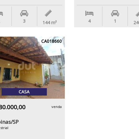
3
4
1
144
m²
24
CA018660
CASA
80.000,00
venda
inas/SP
strial