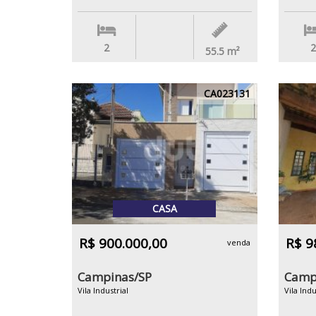
2
2
55.5
m²
CA023131
CASA
R$ 900.000,00
R$ 9
venda
Campinas/SP
Camp
Vila Industrial
Vila Indu