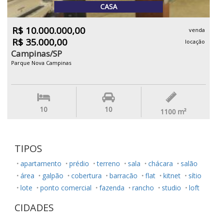
CASA
R$ 10.000.000,00
venda
R$ 35.000,00
locação
Campinas/SP
Parque Nova Campinas
10
10
1100
m²
TIPOS
apartamento
prédio
terreno
sala
chácara
salão
área
galpão
cobertura
barracão
flat
kitnet
sítio
lote
ponto comercial
fazenda
rancho
studio
loft
CIDADES