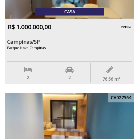
CASA
R$ 1.000.000,00
venda
Campinas/SP
Parque Nova Campinas
2
2
76.56
m²
CA027564