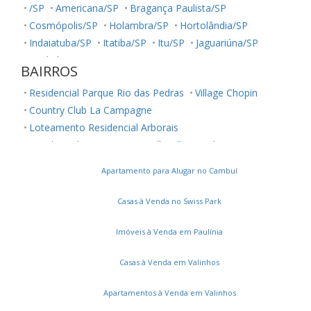
/SP
Americana/SP
Bragança Paulista/SP
Cosmópolis/SP
Holambra/SP
Hortolândia/SP
Indaiatuba/SP
Itatiba/SP
Itu/SP
Jaguariúna/SP
Jundiaí/SP
Louveira/SP
Monte Mor/SP
BAIRROS
Morungaba/SP
Nova Odessa/SP
Palestina/SP
Residencial Parque Rio das Pedras
Village Chopin
Paulínia/SP
Salto/SP
Santa Bárbara D'Oeste/SP
Country Club La Campagne
Serra Negra/SP
Sorocaba/SP
Sumaré/SP
Loteamento Residencial Arborais
Ubatuba/SP
Valinhos/SP
Vinhedo/SP
Residencial Terra Nova
Belle Ville
Jardim Ouro Preto
Votuporanga/SP
Conjunto Residencial Parque São Bento
Apartamento para Alugar no Cambuí
Parque Maria Helena
Vila Manoel Ferreira
Chácara Cneo
Residencial Colinas
Casas à Venda no Swiss Park
Jardim Santa Marcelina
Parque Universitário de Viracopos
Parque Itália
Imóveis à Venda em Paulínia
Parque Jambeiro
Jardim do Lago
Casas à Venda em Valinhos
Loteamento Residencial Novo Mundo
Bairro das Palmeiras
Jardim Primavera
Apartamentos à Venda em Valinhos
Vila Orozimbo Maia
Montes Verdes
Bonfim