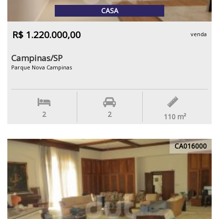
CASA
R$ 1.220.000,00
venda
Campinas/SP
Parque Nova Campinas
2
2
110
m²
CA016000