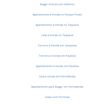
Loteamento Parque São Martinho
Cidade Singer
Alugar imóveis em Valinhos
Jardim Flamboyant
Conjunto Habitacional Vila Santana (Sousas)
Apartamento à Venda no Parque Prado
Parque Cidade Campinas
Vila Costa e Silva
Apartamento à Venda no Taquaral
Jardim Guanabara
Jardim Santa Genebra
Jardim Paraíso de Viracopos
Jardim Lumen Christi
Casa à Venda no Taquaral
Parque das Quaresmeiras
Loteamento Residencial Entre Verdes (Sousas)
Terreno à Venda em Campinas
Vila Aurocan
Jardim Florence
Vila Nogueira
São Bernardo
Vila Aeroporto
Bosque das Palmeiras
Terreno à Venda em Paulínia
Vila Santa Isabel
Conjunto Habitacional Padre Anchieta
Apartamento à Venda em Paulínia
Chácara de Recreio Barão
Cidade Jardim
Alphaville Dom Pedro
Vila Industrial
Nova Campinas
Casa à venda em Hortolândia
Parque Residencial Vila União
Cambuí
Fundação da Casa Popular
Jardim Dom Bosco
Apartamento para Alugar em Hortolandia
Jardim Campos Elíseos
Vila Mimosa
Cidade Universitária
Jardim San Diego
Casas com Permuta
Jardim Magnólia
Residencial Jatibela
Parque Eldorado