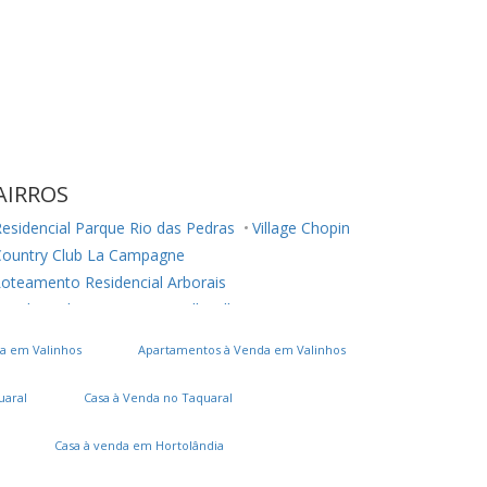
AIRROS
esidencial Parque Rio das Pedras
Village Chopin
Country Club La Campagne
oteamento Residencial Arborais
esidencial Terra Nova
Belle Ville
ardim Ouro Preto
a em Valinhos
Apartamentos à Venda em Valinhos
onjunto Residencial Parque São Bento
Parque Maria Helena
Vila Manoel Ferreira
uaral
Casa à Venda no Taquaral
Chácara Cneo
Residencial Colinas
ardim Santa Marcelina
Casa à venda em Hortolândia
arque Universitário de Viracopos