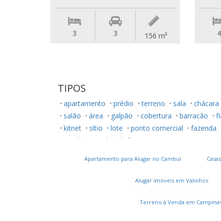
3
3
4
156
m²
TIPOS
apartamento
prédio
terreno
sala
chácara
salão
área
galpão
cobertura
barracão
f
kitnet
sítio
lote
ponto comercial
fazenda
rancho
studio
loft
Apartamento para Alugar no Cambuí
Casas
Alugar imóveis em Valinhos
Terreno à Venda em Campina