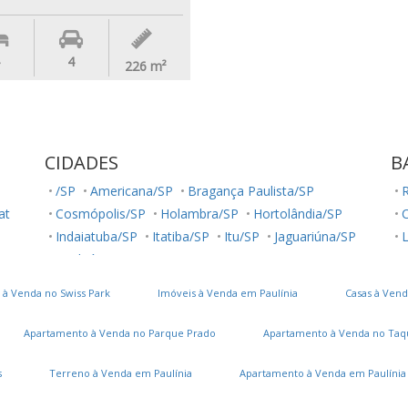
4
226
m²
CIDADES
B
/SP
Americana/SP
Bragança Paulista/SP
R
lat
Cosmópolis/SP
Holambra/SP
Hortolândia/SP
Indaiatuba/SP
Itatiba/SP
Itu/SP
Jaguariúna/SP
L
Jundiaí/SP
Louveira/SP
Monte Mor/SP
R
Morungaba/SP
Nova Odessa/SP
Palestina/SP
J
 à Venda no Swiss Park
Imóveis à Venda em Paulínia
Casas à Vend
Paulínia/SP
Salto/SP
Santa Bárbara D'Oeste/SP
C
Serra Negra/SP
Sorocaba/SP
Sumaré/SP
Apartamento à Venda no Parque Prado
Apartamento à Venda no Taq
Ubatuba/SP
Valinhos/SP
Vinhedo/SP
Votuporanga/SP
J
s
Terreno à Venda em Paulínia
Apartamento à Venda em Paulínia
P