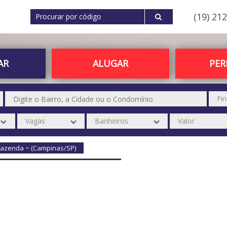
(19) 21
AR
ALUGAR
PE
Fazenda ~ (Campinas/SP)