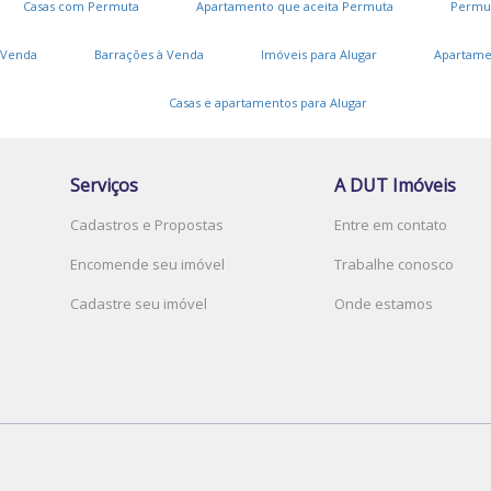
Casas com Permuta
Apartamento que aceita Permuta
Permu
B
 Venda
Barrações à Venda
Imóveis para Alugar
Apartame
Casas e apartamentos para Alugar
V
Serviços
A DUT Imóveis
J
Cadastros e Propostas
Entre em contato
L
Encomende seu imóvel
Trabalhe conosco
V
Cadastre seu imóvel
Onde estamos
C
A