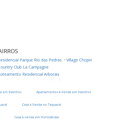
AIRROS
esidencial Parque Rio das Pedras
Village Chopin
Country Club La Campagne
oteamento Residencial Arborais
esidencial Terra Nova
Belle Ville
ardim Ouro Preto
a em Valinhos
Apartamentos à Venda em Valinhos
onjunto Residencial Parque São Bento
Parque Maria Helena
Vila Manoel Ferreira
uaral
Casa à Venda no Taquaral
Chácara Cneo
Residencial Colinas
ardim Santa Marcelina
Casa à venda em Hortolândia
arque Universitário de Viracopos
Parque Itália