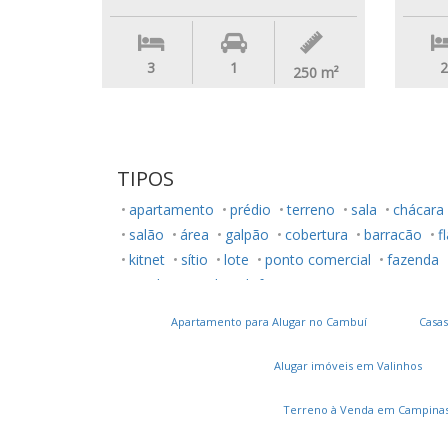
3
1
2
250
m²
TIPOS
apartamento
prédio
terreno
sala
chácara
salão
área
galpão
cobertura
barracão
f
kitnet
sítio
lote
ponto comercial
fazenda
rancho
studio
loft
Apartamento para Alugar no Cambuí
Casas
Alugar imóveis em Valinhos
Terreno à Venda em Campina