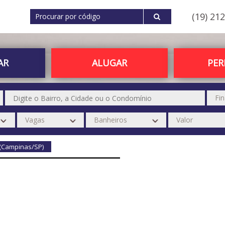
(19) 21
AR
ALUGAR
PE
 (Campinas/SP)