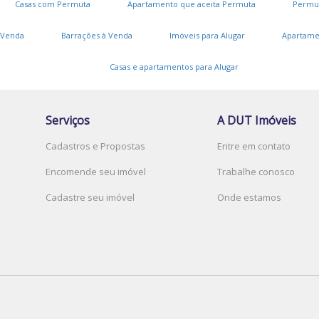
Casas com Permuta
Apartamento que aceita Permuta
Permu
 Venda
Barrações à Venda
Imóveis para Alugar
Apartame
B
Casas e apartamentos para Alugar
V
Serviços
A DUT Imóveis
Cadastros e Propostas
Entre em contato
J
Encomende seu imóvel
Trabalhe conosco
L
Cadastre seu imóvel
Onde estamos
V
C
A