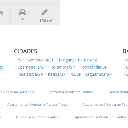
4
130
m²
CIDADES
B
/SP
Americana/SP
Bragança Paulista/SP
R
lat
Cosmópolis/SP
Holambra/SP
Hortolândia/SP
Indaiatuba/SP
Itatiba/SP
Itu/SP
Jaguariúna/SP
L
Jundiaí/SP
Louveira/SP
Monte Mor/SP
R
Morungaba/SP
Nova Odessa/SP
Palestina/SP
J
 à Venda no Swiss Park
Imóveis à Venda em Paulínia
Casas à Vend
Paulínia/SP
Salto/SP
Santa Bárbara D'Oeste/SP
C
Serra Negra/SP
Sorocaba/SP
Sumaré/SP
Apartamento à Venda no Parque Prado
Apartamento à Venda no Taq
Ubatuba/SP
Valinhos/SP
Vinhedo/SP
Votuporanga/SP
J
s
Terreno à Venda em Paulínia
Apartamento à Venda em Paulínia
P