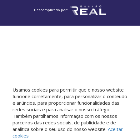
Jardim do Trevo
Jardim Miranda
Reserva Aran
Descomplicado por:
Vila Campos Sales
Jardim Santana
Jardim São Pedro de Viracopos
Chácara Primavera
Jardim São Rafael
Jardim Mirassol
Vila Pompéia
Chácara Santa Margarida
Vila São Bernardo
Jardim Ibirapuera
Jardim Nova Esperança
Jardim Santa Rosa
Vila Paraíso
Chácaras Cruzeiro do Sul
Jardim Planalto
Vila São Bento
Loteamento Mont Blanc Residence
Parque da Hípica
Mansões Santo Antônio
Parque Xangrilá
Residencial Parque da Fazenda
Usamos cookies para permitir que o nosso website
Vila Proost de Souza
Jardim Martinelli (Sousas)
funcione corretamente, para personalizar o conteúdo
Residencial Cittá di Salerno
Jardim dos Oliveiras
e anúncios, para proporcionar funcionalidades das
Jardim Cura D'Ars
redes sociais e para analisar o nosso tráfego.
Loteamento Residencial Porto Seguro
Também partilhamos informação com os nossos
Loteamento Caminhos de São Conrado (Sousas)
parceiros das redes sociais, de publicidade e de
analítica sobre o seu uso do nosso website.
Aceitar
Jardim Londres
Jardim Paraíso
cookies
Vila Industrial (Campinas)
Jardim García