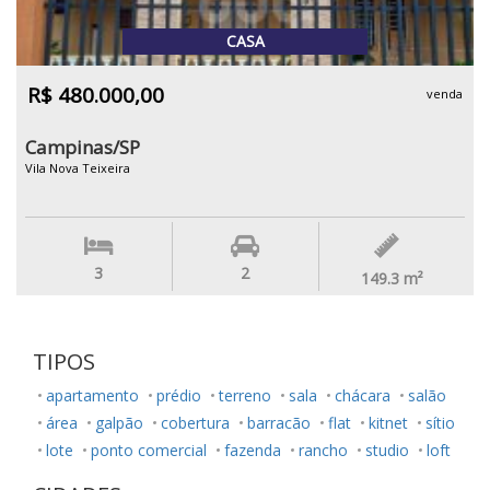
CASA
R$ 480.000,00
venda
Campinas/SP
Vila Nova Teixeira
3
2
149.3
m²
TIPOS
apartamento
prédio
terreno
sala
chácara
salão
área
galpão
cobertura
barracão
flat
kitnet
sítio
lote
ponto comercial
fazenda
rancho
studio
loft