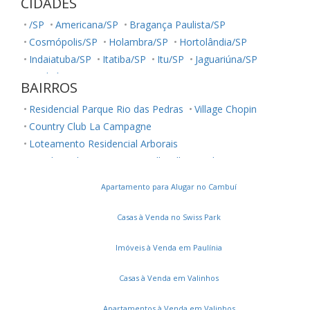
CIDADES
/SP
Americana/SP
Bragança Paulista/SP
Cosmópolis/SP
Holambra/SP
Hortolândia/SP
Indaiatuba/SP
Itatiba/SP
Itu/SP
Jaguariúna/SP
Jundiaí/SP
Louveira/SP
Monte Mor/SP
BAIRROS
Morungaba/SP
Nova Odessa/SP
Palestina/SP
Residencial Parque Rio das Pedras
Village Chopin
Paulínia/SP
Salto/SP
Santa Bárbara D'Oeste/SP
Country Club La Campagne
Serra Negra/SP
Sorocaba/SP
Sumaré/SP
Loteamento Residencial Arborais
Ubatuba/SP
Valinhos/SP
Vinhedo/SP
Residencial Terra Nova
Belle Ville
Jardim Ouro Preto
Votuporanga/SP
Conjunto Residencial Parque São Bento
Apartamento para Alugar no Cambuí
Parque Maria Helena
Vila Manoel Ferreira
Chácara Cneo
Residencial Colinas
Casas à Venda no Swiss Park
Jardim Santa Marcelina
Parque Universitário de Viracopos
Imóveis à Venda em Paulínia
Loteamento Residencial Novo Mundo
Casas à Venda em Valinhos
Bairro das Palmeiras
Jardim Primavera
Vila Orozimbo Maia
Montes Verdes
Bonfim
Apartamentos à Venda em Valinhos