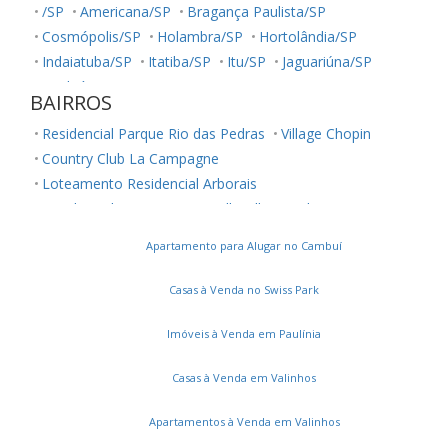
/SP
Americana/SP
Bragança Paulista/SP
Cosmópolis/SP
Holambra/SP
Hortolândia/SP
Indaiatuba/SP
Itatiba/SP
Itu/SP
Jaguariúna/SP
Jundiaí/SP
Louveira/SP
Monte Mor/SP
BAIRROS
Morungaba/SP
Nova Odessa/SP
Palestina/SP
Residencial Parque Rio das Pedras
Village Chopin
Paulínia/SP
Salto/SP
Santa Bárbara D'Oeste/SP
Country Club La Campagne
Serra Negra/SP
Sorocaba/SP
Sumaré/SP
Loteamento Residencial Arborais
Ubatuba/SP
Valinhos/SP
Vinhedo/SP
Residencial Terra Nova
Belle Ville
Jardim Ouro Preto
Votuporanga/SP
Conjunto Residencial Parque São Bento
Apartamento para Alugar no Cambuí
Parque Maria Helena
Vila Manoel Ferreira
Chácara Cneo
Residencial Colinas
Casas à Venda no Swiss Park
Jardim Santa Marcelina
Parque Universitário de Viracopos
Parque Itália
Imóveis à Venda em Paulínia
Parque Jambeiro
Jardim do Lago
Casas à Venda em Valinhos
Loteamento Residencial Novo Mundo
Bairro das Palmeiras
Jardim Primavera
Apartamentos à Venda em Valinhos
Vila Orozimbo Maia
Montes Verdes
Bonfim