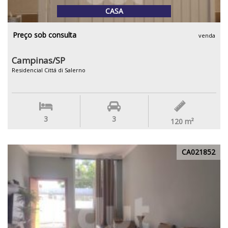
CASA
Preço sob consulta
venda
Campinas/SP
Residencial Cittá di Salerno
3
3
120
m²
CA021852