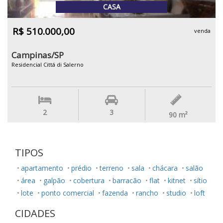
CASA
R$ 510.000,00
venda
Campinas/SP
Residencial Cittá di Salerno
2
3
90
m²
TIPOS
apartamento
prédio
terreno
sala
chácara
salão
área
galpão
cobertura
barracão
flat
kitnet
sítio
lote
ponto comercial
fazenda
rancho
studio
loft
CIDADES