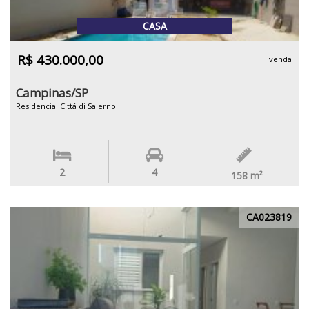
CASA
R$ 430.000,00
venda
Campinas/SP
Residencial Cittá di Salerno
2
4
158
m²
CA023819