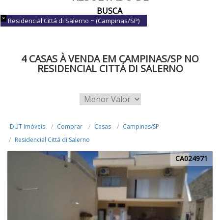
BUSCA
Residencial Cittá di Salerno ~ (Campinas/SP)
4 CASAS À VENDA EM CAMPINAS/SP NO
RESIDENCIAL CITTÁ DI SALERNO
DUT Imóveis
Comprar
Casas
Campinas/SP
Residencial Cittá di Salerno
CA024971