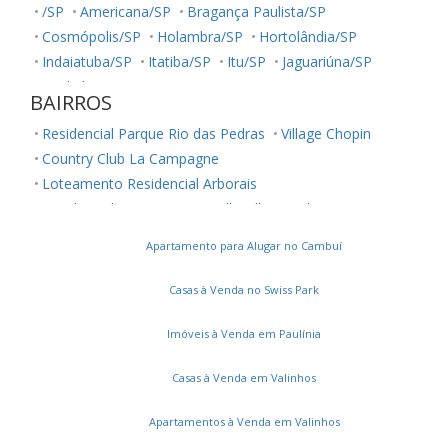
/SP
Americana/SP
Bragança Paulista/SP
Cosmópolis/SP
Holambra/SP
Hortolândia/SP
Indaiatuba/SP
Itatiba/SP
Itu/SP
Jaguariúna/SP
Jundiaí/SP
Louveira/SP
Monte Mor/SP
BAIRROS
Morungaba/SP
Nova Odessa/SP
Palestina/SP
Residencial Parque Rio das Pedras
Village Chopin
Paulínia/SP
Salto/SP
Santa Bárbara D'Oeste/SP
Country Club La Campagne
Serra Negra/SP
Sorocaba/SP
Sumaré/SP
Loteamento Residencial Arborais
Ubatuba/SP
Valinhos/SP
Vinhedo/SP
Residencial Terra Nova
Belle Ville
Jardim Ouro Preto
Votuporanga/SP
Conjunto Residencial Parque São Bento
Apartamento para Alugar no Cambuí
Parque Maria Helena
Vila Manoel Ferreira
Chácara Cneo
Residencial Colinas
Casas à Venda no Swiss Park
Jardim Santa Marcelina
Parque Universitário de Viracopos
Parque Itália
Imóveis à Venda em Paulínia
Parque Jambeiro
Jardim do Lago
Casas à Venda em Valinhos
Loteamento Residencial Novo Mundo
Bairro das Palmeiras
Jardim Primavera
Apartamentos à Venda em Valinhos
Vila Orozimbo Maia
Montes Verdes
Bonfim