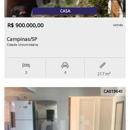
CASA
R$ 900.000,00
venda
Campinas/SP
Cidade Universitária
3
4
217
m²
CA019641