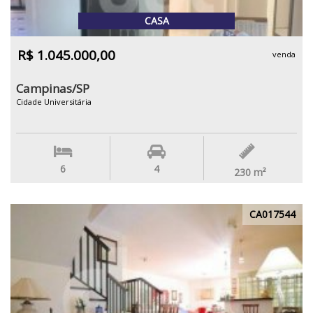
CASA
R$ 1.045.000,00
venda
Campinas/SP
Cidade Universitária
6
4
230
m²
CA017544