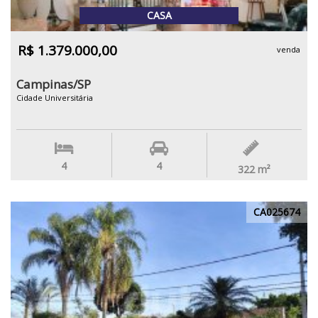
CASA
R$ 1.379.000,00
venda
Campinas/SP
Cidade Universitária
4
4
322
m²
CA025674