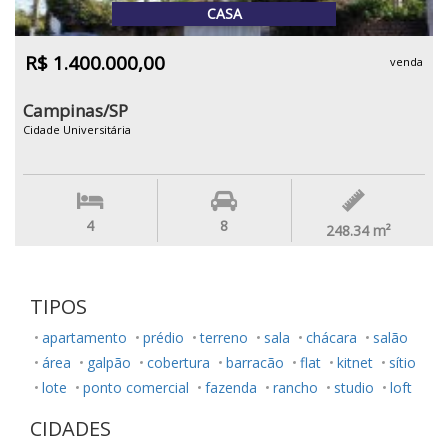
CASA
R$ 1.400.000,00
venda
Campinas/SP
Cidade Universitária
4
8
248.34
m²
TIPOS
apartamento
prédio
terreno
sala
chácara
salão
área
galpão
cobertura
barracão
flat
kitnet
sítio
lote
ponto comercial
fazenda
rancho
studio
loft
CIDADES