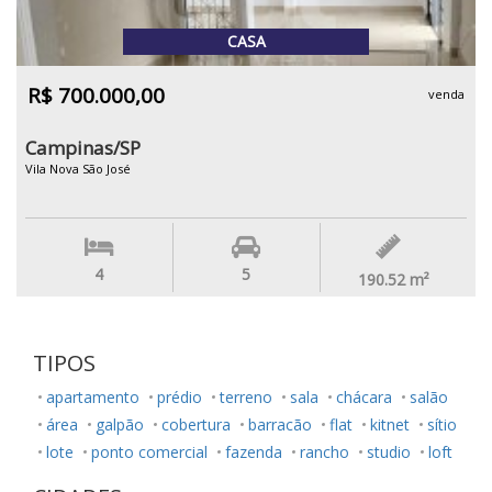
CASA
R$ 700.000,00
venda
Campinas/SP
Vila Nova São José
4
5
190.52
m²
TIPOS
apartamento
prédio
terreno
sala
chácara
salão
área
galpão
cobertura
barracão
flat
kitnet
sítio
lote
ponto comercial
fazenda
rancho
studio
loft