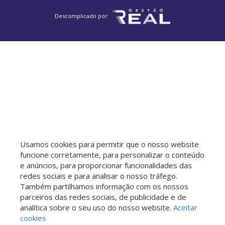
Jardim do Trevo
Jardim Miranda
Reserva Aran
Descomplicado por:
Vila Campos Sales
Jardim Santana
Jardim São Pedro de Viracopos
Chácara Primavera
Jardim São Rafael
Jardim Mirassol
Vila Pompéia
Chácara Santa Margarida
Vila São Bernardo
Jardim Ibirapuera
Jardim Nova Esperança
Jardim Santa Rosa
Vila Paraíso
Chácaras Cruzeiro do Sul
Jardim Planalto
Vila São Bento
Loteamento Mont Blanc Residence
Parque da Hípica
Mansões Santo Antônio
Parque Xangrilá
Residencial Parque da Fazenda
Usamos cookies para permitir que o nosso website
Vila Proost de Souza
Jardim Martinelli (Sousas)
funcione corretamente, para personalizar o conteúdo
Residencial Cittá di Salerno
Jardim dos Oliveiras
e anúncios, para proporcionar funcionalidades das
Jardim Cura D'Ars
redes sociais e para analisar o nosso tráfego.
Loteamento Residencial Porto Seguro
Também partilhamos informação com os nossos
Loteamento Caminhos de São Conrado (Sousas)
parceiros das redes sociais, de publicidade e de
analítica sobre o seu uso do nosso website.
Aceitar
Jardim Londres
Jardim Paraíso
cookies
Vila Industrial (Campinas)
Jardim García