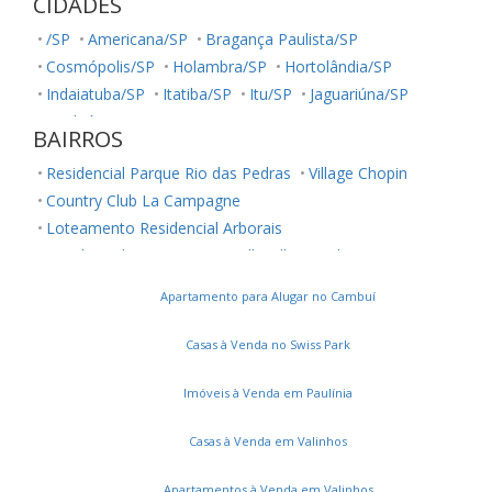
CIDADES
/SP
Americana/SP
Bragança Paulista/SP
Cosmópolis/SP
Holambra/SP
Hortolândia/SP
Indaiatuba/SP
Itatiba/SP
Itu/SP
Jaguariúna/SP
Jundiaí/SP
Louveira/SP
Monte Mor/SP
BAIRROS
Morungaba/SP
Nova Odessa/SP
Palestina/SP
Residencial Parque Rio das Pedras
Village Chopin
Paulínia/SP
Salto/SP
Santa Bárbara D'Oeste/SP
Country Club La Campagne
Serra Negra/SP
Sorocaba/SP
Sumaré/SP
Loteamento Residencial Arborais
Ubatuba/SP
Valinhos/SP
Vinhedo/SP
Residencial Terra Nova
Belle Ville
Jardim Ouro Preto
Votuporanga/SP
Conjunto Residencial Parque São Bento
Apartamento para Alugar no Cambuí
Parque Maria Helena
Vila Manoel Ferreira
Chácara Cneo
Jardim Santa Marcelina
Casas à Venda no Swiss Park
Parque Universitário de Viracopos
Loteamento Residencial Novo Mundo
Imóveis à Venda em Paulínia
Bairro das Palmeiras
Jardim Primavera
Casas à Venda em Valinhos
Vila Orozimbo Maia
Montes Verdes
Bonfim
Loteamento Parque São Martinho
Cidade Singer
Apartamentos à Venda em Valinhos