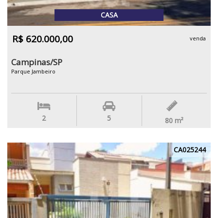
CASA
R$ 620.000,00
venda
Campinas/SP
Parque Jambeiro
2
5
80
m²
CA025244