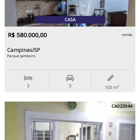
CASA
R$ 580.000,00
venda
Campinas/SP
Parque Jambeiro
3
3
100
m²
CA023044