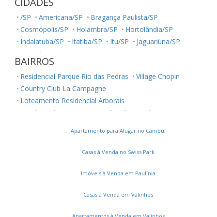
CIDADES
/SP
Americana/SP
Bragança Paulista/SP
Cosmópolis/SP
Holambra/SP
Hortolândia/SP
Indaiatuba/SP
Itatiba/SP
Itu/SP
Jaguariúna/SP
Jundiaí/SP
Louveira/SP
Monte Mor/SP
BAIRROS
Morungaba/SP
Nova Odessa/SP
Palestina/SP
Residencial Parque Rio das Pedras
Village Chopin
Paulínia/SP
Salto/SP
Santa Bárbara D'Oeste/SP
Country Club La Campagne
Serra Negra/SP
Sorocaba/SP
Sumaré/SP
Loteamento Residencial Arborais
Ubatuba/SP
Valinhos/SP
Vinhedo/SP
Residencial Terra Nova
Belle Ville
Jardim Ouro Preto
Votuporanga/SP
Conjunto Residencial Parque São Bento
Apartamento para Alugar no Cambuí
Parque Maria Helena
Vila Manoel Ferreira
Chácara Cneo
Residencial Colinas
Casas à Venda no Swiss Park
Jardim Santa Marcelina
Parque Universitário de Viracopos
Parque Itália
Imóveis à Venda em Paulínia
Jardim do Lago
Loteamento Residencial Novo Mundo
Casas à Venda em Valinhos
Bairro das Palmeiras
Jardim Primavera
Vila Orozimbo Maia
Montes Verdes
Bonfim
Apartamentos à Venda em Valinhos