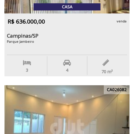
CASA
R$ 636.000,00
venda
Campinas/SP
Parque Jambeiro
3
4
70
m²
CA026082