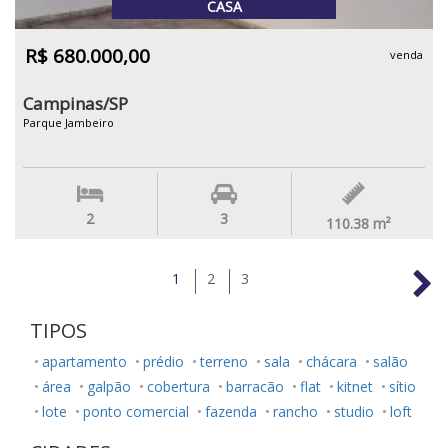
CASA
R$ 680.000,00
venda
Campinas/SP
Parque Jambeiro
2
3
110.38
m²
1
2
3
TIPOS
apartamento
prédio
terreno
sala
chácara
salão
área
galpão
cobertura
barracão
flat
kitnet
sítio
lote
ponto comercial
fazenda
rancho
studio
loft