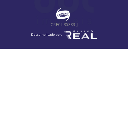
Colinas do Ermitage (Sousas)
Jardim das Paineiras
Jardim Nilópolis
Parque Industrial
Residencial Bela Aliança
Vila Itapura
Jardim Interlagos
CRECI: 35883-J
Loteamento Residencial Barão do Café
Vila Lemos
Páteo Santa Fé
Bosque
Parque das Universidades
Descomplicado por:
Jardim Chapadão
Jardim Amazonas
Residencial Parque Portugal
Jardim Brasil
Jardim Ouro Branco
Jardim Botânico (Sousas)
Jardim das Bandeiras
Jardim Nova Europa
Parque Via Norte
Chácara da Barra
Parque dos Pomares
Jardim Santa Genebra II (Barão Geraldo)
Jardim Ipiranga
Jardim Baronesa
Jardim Guarani
Parque Beatriz
Vila Nova Teixeira
Loteamento Residencial Flavia
Vila Georgina
Vila Brandina
Vila Marieta
Residencial Nova Bandeirante
Parque da Figueira
Jardim Boa Esperança
Recanto do Sol II
Jardim do Trevo
Jardim Miranda
Reserva Aran