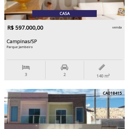
CASA
R$ 597.000,00
venda
Campinas/SP
Parque Jambeiro
3
2
140
m²
CA018415