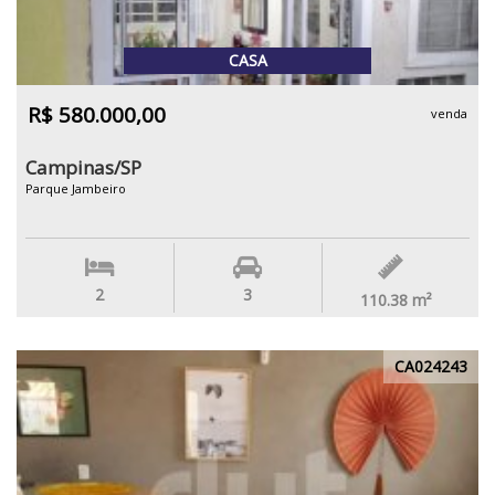
CASA
R$ 580.000,00
venda
Campinas/SP
Parque Jambeiro
2
3
110.38
m²
CA024243