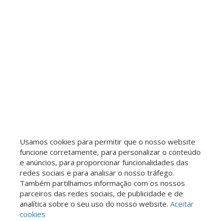
Vila Campos Sales
Jardim Santana
Jardim São Pedro de Viracopos
Chácara Primavera
Jardim São Rafael
Jardim Mirassol
Vila Pompéia
Chácara Santa Margarida
Vila São Bernardo
Jardim Ibirapuera
Jardim Nova Esperança
Jardim Santa Rosa
Vila Paraíso
Chácaras Cruzeiro do Sul
Jardim Planalto
Vila São Bento
Loteamento Mont Blanc Residence
Parque da Hípica
Mansões Santo Antônio
Parque Xangrilá
Residencial Parque da Fazenda
Vila Proost de Souza
Jardim Martinelli (Sousas)
Usamos cookies para permitir que o nosso website
Residencial Cittá di Salerno
Jardim dos Oliveiras
funcione corretamente, para personalizar o conteúdo
Jardim Cura D'Ars
e anúncios, para proporcionar funcionalidades das
Loteamento Residencial Porto Seguro
redes sociais e para analisar o nosso tráfego.
Loteamento Caminhos de São Conrado (Sousas)
Também partilhamos informação com os nossos
Jardim Londres
Jardim Paraíso
parceiros das redes sociais, de publicidade e de
analítica sobre o seu uso do nosso website.
Aceitar
Vila Industrial (Campinas)
Jardim García
cookies
Jardim Santa Maria
Jardim Proença