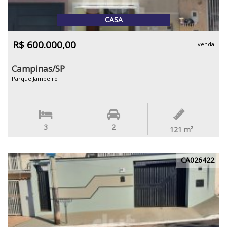
CASA
R$ 600.000,00
venda
Campinas/SP
Parque Jambeiro
3
2
121
m²
CA026422