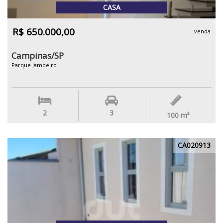
CASA
R$ 650.000,00
venda
Campinas/SP
Parque Jambeiro
2
3
100
m²
CA020913