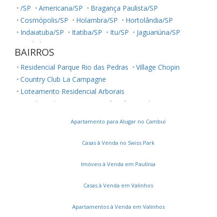
/SP
Americana/SP
Bragança Paulista/SP
Cosmópolis/SP
Holambra/SP
Hortolândia/SP
Indaiatuba/SP
Itatiba/SP
Itu/SP
Jaguariúna/SP
Jundiaí/SP
Louveira/SP
Monte Mor/SP
BAIRROS
Morungaba/SP
Nova Odessa/SP
Palestina/SP
Residencial Parque Rio das Pedras
Village Chopin
Paulínia/SP
Salto/SP
Santa Bárbara D'Oeste/SP
Country Club La Campagne
Serra Negra/SP
Sorocaba/SP
Sumaré/SP
Loteamento Residencial Arborais
Ubatuba/SP
Valinhos/SP
Vinhedo/SP
Residencial Terra Nova
Belle Ville
Jardim Ouro Preto
Votuporanga/SP
Conjunto Residencial Parque São Bento
Apartamento para Alugar no Cambuí
Parque Maria Helena
Vila Manoel Ferreira
Chácara Cneo
Residencial Colinas
Casas à Venda no Swiss Park
Jardim Santa Marcelina
Parque Universitário de Viracopos
Imóveis à Venda em Paulínia
Loteamento Residencial Novo Mundo
Casas à Venda em Valinhos
Bairro das Palmeiras
Jardim Primavera
Vila Orozimbo Maia
Montes Verdes
Bonfim
Apartamentos à Venda em Valinhos
Loteamento Parque São Martinho
Cidade Singer