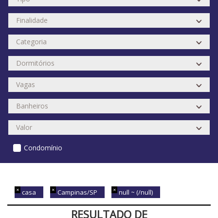
Condomínio
casa
Campinas/SP
null ~ (/null)
RESULTADO DE